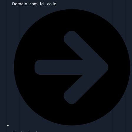
Domain .com .id . co.id