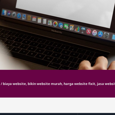
e Profesion
 Biaya & 
5
/
biaya website
,
bikin website murah
,
harga website fixit
,
jasa websi