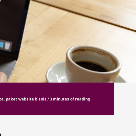
al? Ini
Paketnya
te
,
paket website bisnis
/
3 minutes of reading