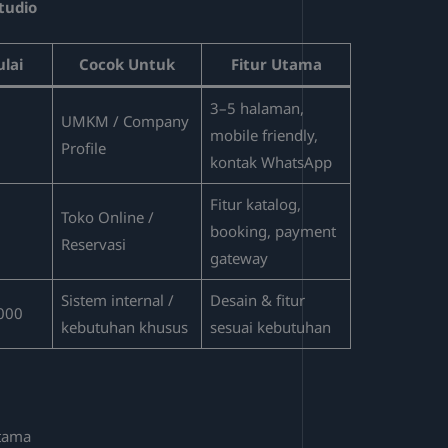
tudio
lai
Cocok Untuk
Fitur Utama
3–5 halaman,
UMKM / Company
0
mobile friendly,
Profile
kontak WhatsApp
Fitur katalog,
Toko Online /
0
booking, payment
Reservasi
gateway
Sistem internal /
Desain & fitur
000
kebutuhan khusus
sesuai kebutuhan
rtama