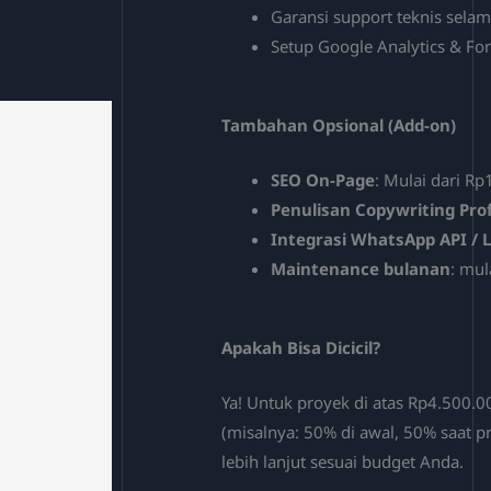
Garansi support teknis selam
Setup Google Analytics & Fo
Tambahan Opsional (Add-on)
SEO On-Page
: Mulai dari R
Penulisan Copywriting Pro
Integrasi WhatsApp API / 
Maintenance bulanan
: mu
Apakah Bisa Dicicil?
Ya! Untuk proyek di atas Rp4.500
(misalnya: 50% di awal, 50% saat pr
lebih lanjut sesuai budget Anda.