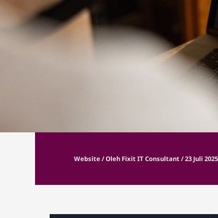
Websit
Rincian
Website
/ Oleh
Fixit IT Consultant
/
23 Juli 202