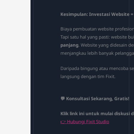
Kesimpulan: Investasi Website =
Biaya pembuatan website profesion
Tapi satu hal yang pasti: website 
panjang
. Website yang didesain de
menjangkau lebih banyak pelangga
Daripada bingung atau mencoba send
langsung dengan tim Fixit.
💬 Konsultasi Sekarang, Gratis!
Klik link ini untuk mulai diskusi
👉 Hubungi Fixit Studio