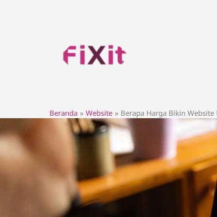
Lewati
ke
konten
Beranda
Website
Berapa Harga Bikin Website P
Bera