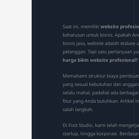
Saat ini, memiliki
website profesio
keharusan untuk bisnis. Apakah And
bisnis jasa, website adalah etalase
pelanggan. Tapi satu pertanyaan y
harga bikin website profesional?
Memahami struktur biaya pembuat
yang sesuai kebutuhan dan anggar
selalu mahal, padahal ada berbagai 
fitur yang Anda butuhkan. Artikel 
salah langkah.
Di Fixit Studio, kami telah menger
startup, hingga korporasi. Berdasa