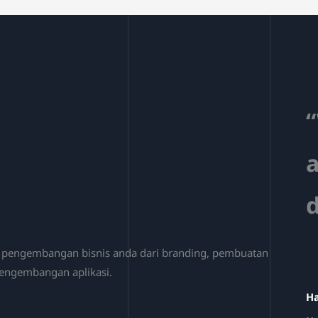
“
d
u pengembangan bisnis anda dari branding, pembuatan
 pengembangan aplikasi.
Ha