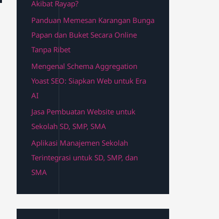
Akibat Rayap?
Panduan Memesan Karangan Bunga
Papan dan Buket Secara Online
Tanpa Ribet
Mengenal Schema Aggregation
Yoast SEO: Siapkan Web untuk Era
AI
Jasa Pembuatan Website untuk
Sekolah SD, SMP, SMA
Aplikasi Manajemen Sekolah
Terintegrasi untuk SD, SMP, dan
SMA