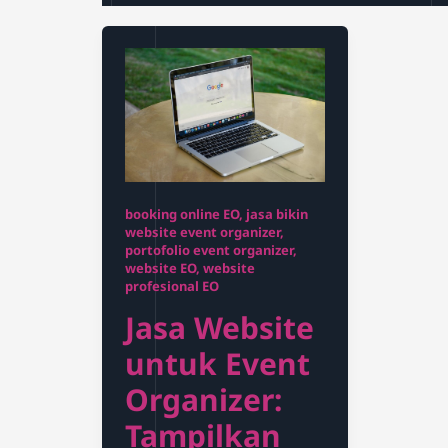
booking online EO
,
jasa bikin
website event organizer
,
portofolio event organizer
,
website EO
,
website
profesional EO
Jasa Website
untuk Event
Organizer:
Tampilkan