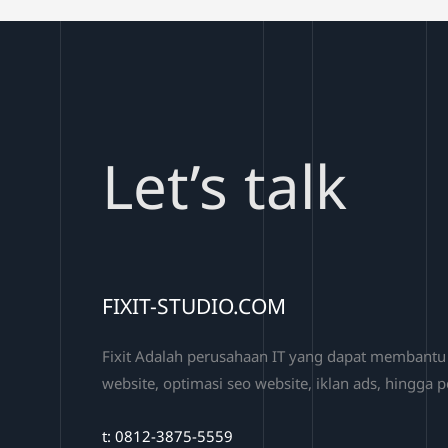
Let’s talk
FIXIT-STUDIO.COM
Fixit Adalah perusahaan IT yang dapat membant
website, optimasi seo website, iklan ads, hingga
t: 0812-3875-5559