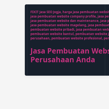
FIXIT Jasa SEO Jogja
,
harga jasa pembuatan websi
jasa pembuatan website company profile
,
jasa p
jasa pembuatan website dan maintenance
,
jasa 
jasa pembuatan website magelang
,
jasa pembua
pembuatan website pribadi
,
jasa pembuatan webs
pembuatan website bantul
,
pembuatan website j
perusahaan
,
pembuatan website profesional
,
pe
Jasa Pembuatan Websi
Perusahaan Anda