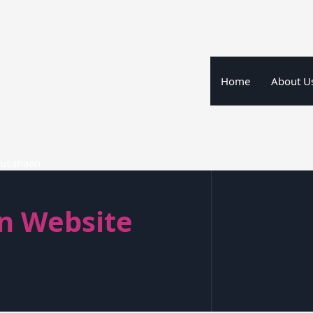
Home
About U
rusahaan
n Website