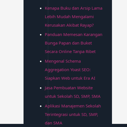
Kenapa Buku dan Arsip Lama
Lebih Mudah Mengalami
Kerusakan Akibat Rayap?
Panduan Memesan Karangan
Bunga Papan dan Buket
Secara Online Tanpa Ribet
Mengenal Schema
Aggregation Yoast SEO:
Siapkan Web untuk Era AI
Jasa Pembuatan Website
untuk Sekolah SD, SMP, SMA
Aplikasi Manajemen Sekolah
Terintegrasi untuk SD, SMP,
dan SMA