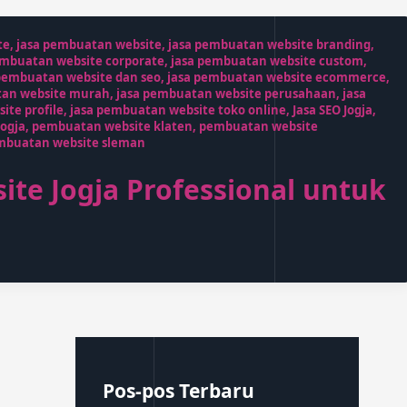
te
,
jasa pembuatan website
,
jasa pembuatan website branding
,
embuatan website corporate
,
jasa pembuatan website custom
,
pembuatan website dan seo
,
jasa pembuatan website ecommerce
,
tan website murah
,
jasa pembuatan website perusahaan
,
jasa
ite profile
,
jasa pembuatan website toko online
,
Jasa SEO Jogja
,
ogja
,
pembuatan website klaten
,
pembuatan website
mbuatan website sleman
te Jogja Professional untuk
Pos-pos Terbaru