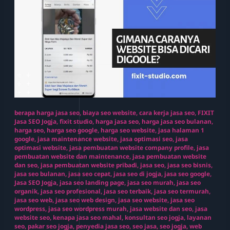
berapa harga jasa seo
,
biaya seo website
,
cara kerja jasa seo
,
FIXIT
Jasa SEO Jogja
,
fixit studio
,
harga jasa seo
,
harga jasa seo bulanan
,
harga seo
,
harga seo google
,
harga seo website
,
jasa halaman 1
google
,
jasa maintenance website
,
jasa optimasi seo
,
jasa
optimasi website
,
jasa pembuatan website company profile
,
jasa
pembuatan website dan maintenance
,
jasa pembuatan website
dan seo
,
jasa pembuatan website pribadi
,
jasa seo
,
jasa seo bisnis
,
jasa seo bulanan
,
jasa seo cepat
,
jasa seo di jogja
,
jasa seo google
,
Jasa SEO Jogja
,
jasa seo landing page
,
jasa seo murah
,
jasa seo
organik
,
jasa seo profesional
,
jasa seo terbaik
,
jasa seo termurah
,
jasa seo web
,
jasa seo web design
,
jasa seo website
,
jasa seo
wordpress
,
jasa seo wordpress murah
,
jasa website dan seo
,
jasa
website seo
,
kenapa jasa seo mahal
,
konsultan seo jogja
,
layanan
seo
,
pakar seo jogja
,
penyedia jasa seo
,
seo jasa
,
seo jogja
,
web