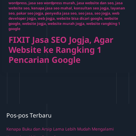
wordpress
,
jasa seo wordpress murah
,
jasa website dan seo
,
jasa
website seo
,
kenapa jasa seo mahal
,
konsultan seo jogja
,
layanan
seo
,
pakar seo jogja
,
penyedia jasa seo
,
seo jasa
,
seo jogja
,
web
developer jogja
,
web jogja
,
website bisa dicari google
,
website
google
,
website jogja
,
website murah jogja
,
website rangking 1
google
FIXIT Jasa SEO Jogja, Agar
Website ke Rangking 1
Pencarian Google
Pos-pos Terbaru
Kenapa Buku dan Arsip Lama Lebih Mudah Mengalami