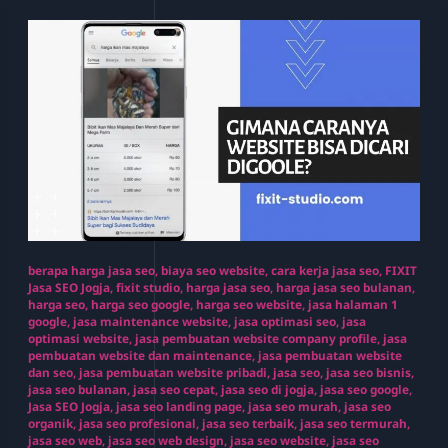
berapa harga jasa seo
,
biaya seo website
,
cara kerja jasa seo
,
FIXIT
Jasa SEO Jogja
,
fixit studio
,
harga jasa seo
,
harga jasa seo bulanan
,
harga seo
,
harga seo google
,
harga seo website
,
jasa halaman 1
google
,
jasa maintenance website
,
jasa optimasi seo
,
jasa
optimasi website
,
jasa pembuatan website company profile
,
jasa
pembuatan website dan maintenance
,
jasa pembuatan website
dan seo
,
jasa pembuatan website pribadi
,
jasa seo
,
jasa seo bisnis
,
jasa seo bulanan
,
jasa seo cepat
,
jasa seo di jogja
,
jasa seo google
,
Jasa SEO Jogja
,
jasa seo landing page
,
jasa seo murah
,
jasa seo
organik
,
jasa seo profesional
,
jasa seo terbaik
,
jasa seo termurah
,
jasa seo web
,
jasa seo web design
,
jasa seo website
,
jasa seo